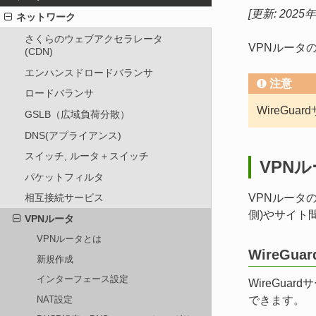
[更新: 2025
ネットワーク
さくらのウェブアクセラレータ
VPNルータ
(CDN)
エンハンスドロードバランサ
注意
ロードバランサ
WireGu
GSLB（広域負荷分散）
DNS(アプライアンス)
スイッチ, ルータ＋スイッチ
VPNル
パケットフィルタ
VPNルータ
相互接続サービス
側)やサイト
VPNルータ
VPNルータとは
WireGu
新規作成
インターフェース設定
WireGu
NAT設定
できます。