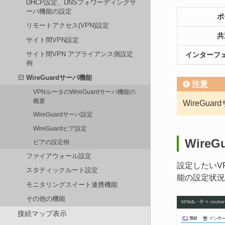
DHCP設定、DNSフォワーディングサ
ーバ機能の設定
ポ
リモートアクセス(VPN)設定
共
サイト間VPN設定
サイト間VPN アプライアンス側設定
インターフ
例
WireGuardサーバ機能
注意
VPNルータのWireGuardサーバ機能の
概要
WireG
WireGuardサーバ設定
WireGuardピア設定
Wire
ピアの設定例
ファイアウォール設定
設定したいV
スタティックルート設定
能の設定状況
モニタリングスイート連携機能
その他の機能
接続マップ表示