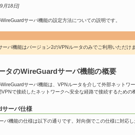
年9月18日]
のWireGuardサーバ機能の設定方法についての説明です。
ardサーバ機能はバージョン2のVPNルータのみでご利用いただけ
ータのWireGuardサーバ機能の概要
のWireGuardサーバ機能は、VPNルータを介して外部ネット
間VPNで接続したネットワークへ安全な経路で接続するための
ardサーバ仕様
ardサーバ機能の仕様は以下の通りです。対向側でこの仕様に対応し