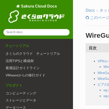
Sakura Cloud Docs
Docs
ネッ
このページ
Wire
チュートリアル
目次
さくらのクラウド チュートリアル
活用TIPSと構成例
VPNル
Wi
最適設計ガイドライン
Wire
VMwareからの移行ガイド
Wire
ピアの
プロダクト
w
コンピューティング
wg
ストレージとデータ
データベース