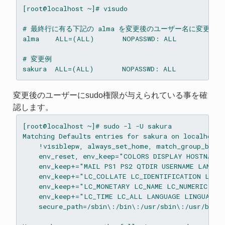
[root@localhost ~]# visudo

# 最終行に有る下記の alma を変更後のユーザー名に変更しま
alma    ALL=(ALL)       NOPASSWD: ALL

# 変更例

変更後のユーザーにsudo権限が与えられている事を確
認します。
[root@localhost ~]# sudo -l -U sakura

Matching Defaults entries for sakura on localhost:

    !visiblepw, always_set_home, match_group_by_gi
    env_reset, env_keep="COLORS DISPLAY HOSTNAME 
    env_keep+="MAIL PS1 PS2 QTDIR USERNAME LANG LC
    env_keep+="LC_COLLATE LC_IDENTIFICATION LC_ME
    env_keep+="LC_MONETARY LC_NAME LC_NUMERIC LC_
    env_keep+="LC_TIME LC_ALL LANGUAGE LINGUAS _X
    secure_path=/sbin\:/bin\:/usr/sbin\:/usr/bin
