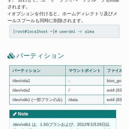
されます。
-r オプションを付けると、ホームディレクトリ及びメ
ールスプールも同時に削除されます。
パーティション
パーティション
マウントポイント
ファイルシ
/dev/vda1
‐
bios_grub
/dev/vda2
/
ext4 (8300)
/dev/vdb1 (一部プランのみ)
/data
ext4 (8300)
Note
/dev/vdb1 は、1.5Gプランおよび、2012年3月29日以