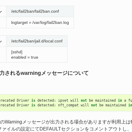
ル
/etc/fail2ban/fail2ban.conf
logtarget = /var/log/fail2ban.log
ル
/etc/fail2ban/jail.d/local.conf
[sshd]
enabled = true
出力されるwarningメッセージについて
precated
Driver
is
detected
:
ipset
will
not
be
maintained
in
a
f
precated
Driver
is
detected
:
nft_compat
will
not
be
maintained
i
のWarningメッセージが出力される場合がありますが利用上
ファイルの設定にてDEFAULTセクションをコメントアウトし