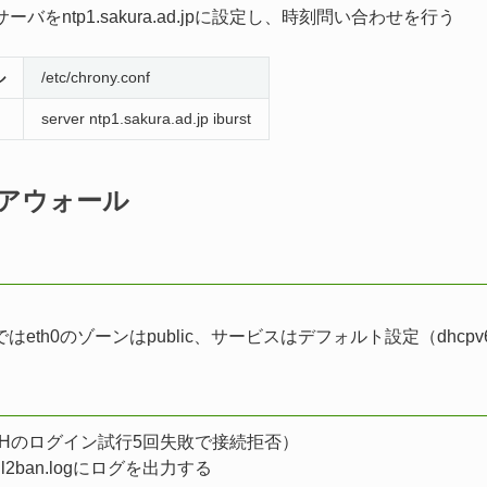
ーバをntp1.sakura.ad.jpに設定し、時刻問い合わせを行う
ル
/etc/chrony.conf
server ntp1.sakura.ad.jp iburst
アウォール
eth0のゾーンはpublic、サービスはデフォルト設定（dhcpv6-cl
SHのログイン試行5回失敗で接続拒否）
g/fail2ban.logにログを出力する