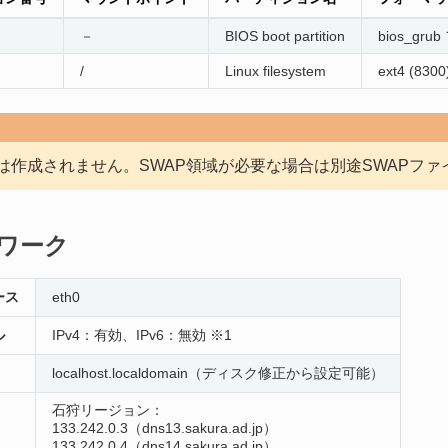
－
BIOS boot partition
bios_gru
/
Linux filesystem
ext4 (8300
域は作成されません。SWAP領域が必要な場合は別途SWAPフ
ワーク
ース
eth0
ル
IPv4：有効、IPv6：無効 ※1
localhost.localdomain（ディスク修正から設定可能）
石狩リージョン：
133.242.0.3（dns13.sakura.ad.jp）
133.242.0.4（dns14.sakura.ad.jp）