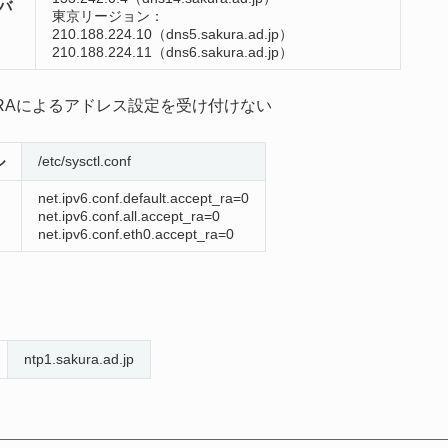
バ
東京リージョン：
210.188.224.10（dns5.sakura.ad.jp）
210.188.224.11（dns6.sakura.ad.jp）
6でRAによるアドレス設定を受け付けない
ル
/etc/sysctl.conf
net.ipv6.conf.default.accept_ra=0
net.ipv6.conf.all.accept_ra=0
net.ipv6.conf.eth0.accept_ra=0
ntp1.sakura.ad.jp