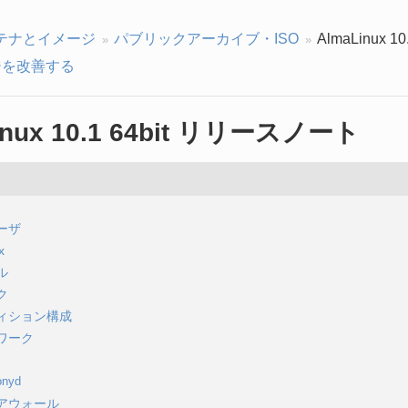
テナとイメージ
パブリックアーカイブ・ISO
AlmaLinux 
を改善する
inux 10.1 64bit リリースノート
ーザ
x
ル
ク
ィション構成
ワーク
onyd
アウォール