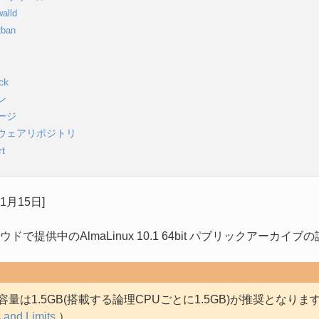
walld
2ban
ck
ン
ージ
ウェアリポジトリ
rt
年1月15日]
ドで提供中のAlmaLinux 10.1 64bit パブリックアーカ
量は1.5GB(搭載する論理CPUごとに1.5GB)が推奨となりま
s and Limits
）。