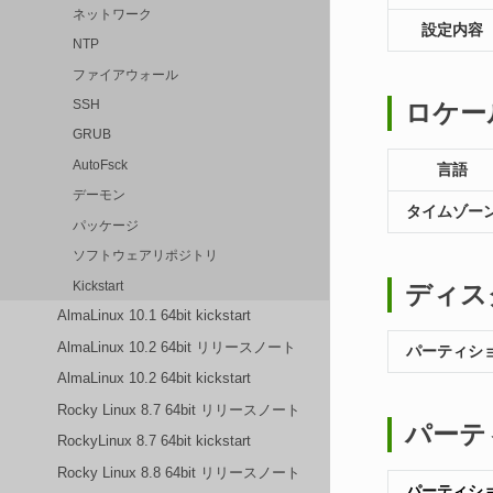
ネットワーク
設定内容
NTP
ファイアウォール
SSH
ロケー
GRUB
AutoFsck
言語
デーモン
タイムゾー
パッケージ
ソフトウェアリポジトリ
Kickstart
ディス
AlmaLinux 10.1 64bit kickstart
AlmaLinux 10.2 64bit リリースノート
パーティシ
AlmaLinux 10.2 64bit kickstart
Rocky Linux 8.7 64bit リリースノート
パーテ
RockyLinux 8.7 64bit kickstart
Rocky Linux 8.8 64bit リリースノート
パーティシ