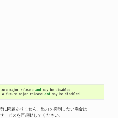
uture
major
release
and
may
be
disabled
n
a
future
major
release
and
may
be
disabled
は特に問題ありません。出力を抑制したい場合は
、サービスを再起動してください。