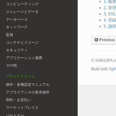
1. 概
コンピューティング
2. 
ストレージとデータ
3. S
データベース
4. 登
5. 謝
ネットワーク
監視
Previous
コンテナとイメージ
セキュリティ
アプリケーション連携
© SAKURA int
その他
Built with
Sph
プラットフォーム
操作・各種設定マニュアル
アプライアンスの基本操作
契約・お支払い
マーケットプレイス
パートナー