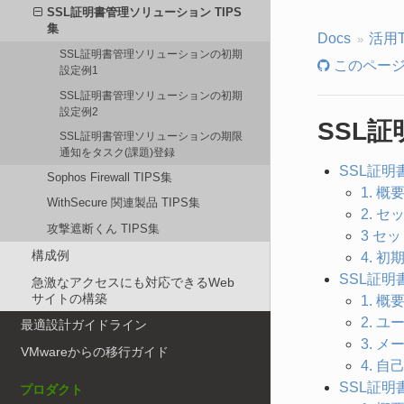
SSL証明書管理ソリューション TIPS
集
Docs
活用
SSL証明書管理ソリューションの初期
このページ
設定例1
SSL証明書管理ソリューションの初期
設定例2
SSL証
SSL証明書管理ソリューションの期限
通知をタスク(課題)登録
SSL証
Sophos Firewall TIPS集
1. 概
WithSecure 関連製品 TIPS集
2. 
攻撃遮断くん TIPS集
3 セ
構成例
4. 初
SSL証
急激なアクセスにも対応できるWeb
サイトの構築
1. 概
2. 
最適設計ガイドライン
3. 
VMwareからの移行ガイド
4. 
SSL証
プロダクト