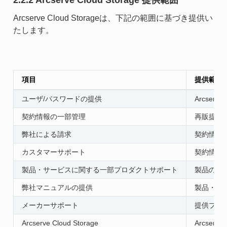
2.2.2 Arcserve Cloud Storage 提供範囲
Arcserve Cloud Storageは、下記の範囲に基づき提供い
たします。
項目
提供範囲
ユーザ/パスワードの提供
Arcser
契約情報の一部管理
再販提供
弊社による請求
契約情報
カスタマーサポート
契約情報
製品・サービスに関する一部プロダクトサポート
製品の仕
弊社マニュアルの提供
製品・サ
メーカーサポート
提供プラ
Arcserve Cloud Storage
Arcse