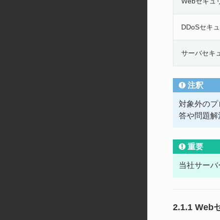
Webセキュ
DDoSセキ
サーバセキ
注釈
対象外のプ
答や問題解
重要
当社サーバ
2.1.1 