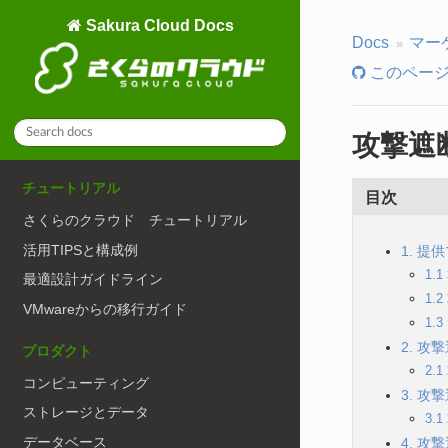
Sakura Cloud Docs
Docs
マー
このページ
攻撃遮
チュートリアル
目次
さくらのクラウド チュートリアル
活用TIPSと構成例
1. 提
1.
最適設計ガイドライン
1.
VMwareからの移行ガイド
1.
2. 
プロダクト
2.
コンピューティング
3. 
ストレージとデータ
3.
データベース
4. 