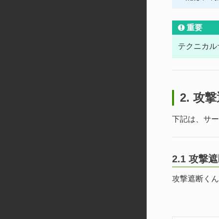
重要
テクニカル
2. 
下記は、サー
2.1 攻
攻撃遮断くん