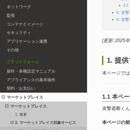
4.
ネットワーク
5. 
監視
6. 
コンテナとイメージ
セキュリティ
[更新: 2025
アプリケーション連携
その他
1. 
プラットフォーム
操作・各種設定マニュアル
本ページでは
アプライアンスの基本操作
契約・お支払い
1.1 本ペ
マーケットプレイス
マーケットプレイス
攻撃遮断くん
1. 概要
本ページの前
2. マーケットプレイス対象サービス