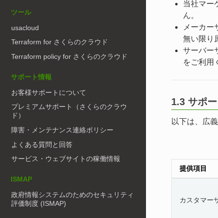
当社マー
ツール
ん。
メーカー
usacloud
無い限り
Terraform for さくらのクラウド
サーバー
Terraform policy for さくらのクラウド
をご利用
サポート情報
お客様サポートについて
1.3 サ
プレミアムサポート（さくらのクラウ
ド）
以下は、広義
障害・メンテナンス連絡ポリシー
よくある質問と回答
サービス・ウェブサイトの稼働情報
提供項目
ISMAP
政府情報システムのためのセキュリティ
カスタマー
評価制度 (ISMAP)