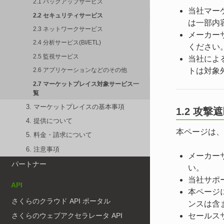
2.1 バックアップサービス
当社マー
2.2 セキュリティサービス
は一部内
2.3 ネットワークサービス
メーカー
2.4 分析サービス(BI/ETL)
ください
2.5 監視サービス
当社によ
トは対象
2.6 アプリケーションなどのその他
2.7 マーケットプレイス対象サービス一
覧
3. マーケットプレイスの基本事項
1.2 攻
4. 提供について
本ページは、
5. 料金・請求について
6. 注意事項
メーカー
パートナー
い。
当社サポ
API
本ページ
さくらのクラウド API ポータル
ンスは含
セールス
さくらのウェブアクセラレータ API