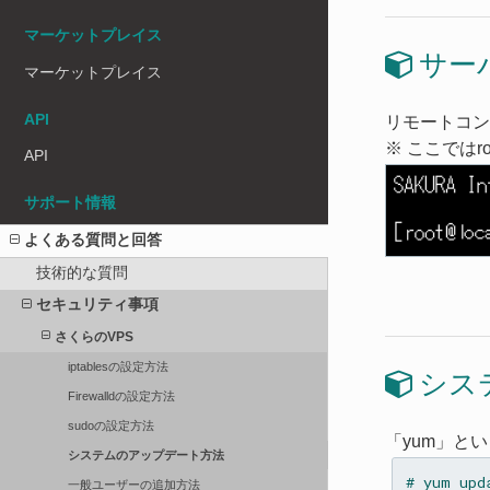
マーケットプレイス
サー
マーケットプレイス
API
リモートコン
※ ここでは
API
サポート情報
よくある質問と回答
技術的な質問
セキュリティ事項
さくらのVPS
iptablesの設定方法
シス
Firewalldの設定方法
sudoの設定方法
「yum」と
システムのアップデート方法
一般ユーザーの追加方法