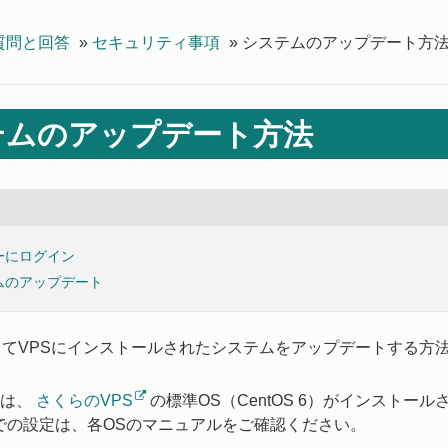
質問と回答
»
セキュリティ事項
»
システムのアップデート方
テムのアップデート方法
ーにログイン
ムのアップデート
用してVPSにインストールされたシステムをアップデートする方
ルは、
さくらのVPS
の標準OS（CentOS 6）がインストー
での設定は、各OSのマニュアルをご確認ください。