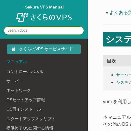
Sakura VPS Manual
»
よくある
シス
さくらのVPS サービスサイト
目次
マニュアル
コントロールパネル
サーバ
サーバー
システ
ネットワーク
OSセットアップ情報
yum を利
OS再インストール
本マニュア
スタートアップスクリプト
その他のOS
提供終了OSに関する情報