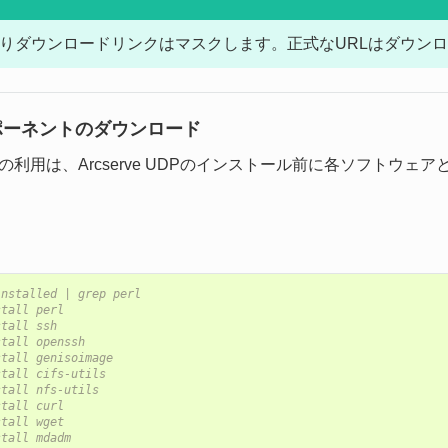
りダウンロードリンクはマスクします。正式なURLはダウン
コンポーネントのダウンロード
S環境の利用は、Arcserve UDPのインストール前に各ソフト
installed | grep perl
stall perl
stall ssh
stall openssh
stall genisoimage
stall cifs-utils
stall nfs-utils
stall curl
stall wget
stall mdadm