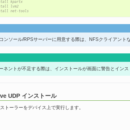
stall kpartx
stall lvm2
stall net-tools
をコンソール/RPSサーバーに用意する際は、NFSクライアン
ーネントが不足する際は、インストールが画面に警告とインス
serve UDP インストール
ストーラーをデバイス上で実行します。