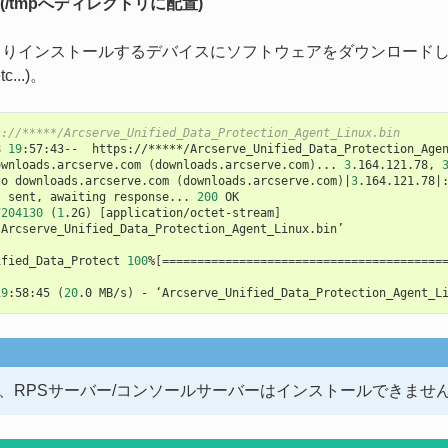
/tmpへディレクトリに配置)
によりインストールするデバイスにソフトウェアをダウンロード
tc...)。
s://*****/Arcserve_Unified_Data_Protection_Agent_Linux.bin
8
19
:57:43--
https://*****/Arcserve_Unified_Data_Protection_Agen
ownloads.arcserve.com
(
downloads.arcserve.com
)
...
3
.164.121.78,
to
downloads.arcserve.com
(
downloads.arcserve.com
)
|
3
.164.121.78
|
t
sent,
awaiting
response...
200
OK

7204130
(
1
.2G
)
[
application/octet-stream
]
‘Arcserve_Unified_Data_Protection_Agent_Linux.bin’

ified_Data_Protect
100
%
[========================================
19
:58:45
(
20
.0
MB/s
)
-
‘Arcserve_Unified_Data_Protection_Agent_L
環境は、RPSサーバー/コンソールサーバーはインストールできませ