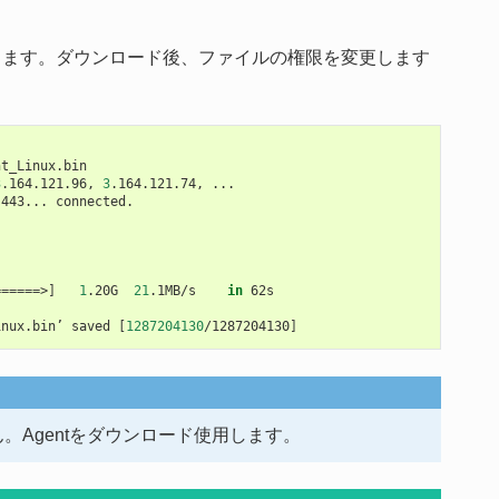
します。ダウンロード後、ファイルの権限を変更します
t_Linux.bin

3
.164.121.96,
3
.164.121.74,
...

:443...
connected.

======
>
]
1
.20G
21
.1MB/s
in
62s

inux.bin’
saved
[
1287204130
/1287204130
]
ん。Agentをダウンロード使用します。