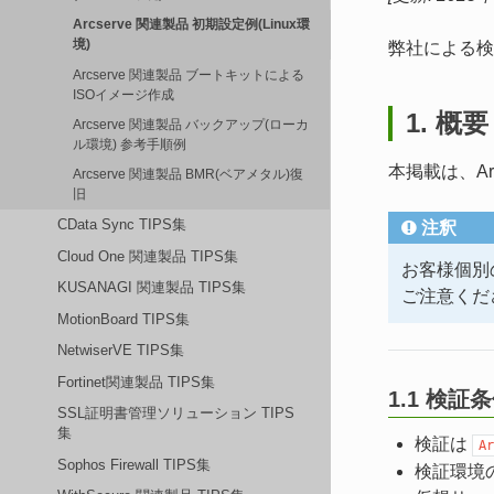
Arcserve 関連製品 初期設定例(Linux環
境)
弊社による検
Arcserve 関連製品 ブートキットによる
ISOイメージ作成
1. 概要
Arcserve 関連製品 バックアップ(ローカ
ル環境) 参考手順例
本掲載は、A
Arcserve 関連製品 BMR(ベアメタル)復
旧
CData Sync TIPS集
注釈
Cloud One 関連製品 TIPS集
お客様個別
KUSANAGI 関連製品 TIPS集
ご注意くだ
MotionBoard TIPS集
NetwiserVE TIPS集
Fortinet関連製品 TIPS集
1.1 検証
SSL証明書管理ソリューション TIPS
集
検証は
Ar
Sophos Firewall TIPS集
検証環境のO