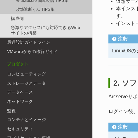
WithSecure 関連製品 TIPS集
仮想サーバ
本インス
攻撃遮断くん TIPS集
す。
構成例
インスト
急激なアクセスにも対応できるWeb
サイトの構築
注釈
最適設計ガイドライン
Linux
VMwareからの移行ガイド
プロダクト
コンピューティング
2. 
ストレージとデータ
データベース
Arcser
ネットワーク
監視
ログイン後、A
コンテナとイメージ
注釈
セキュリティ
アプリケーション連携