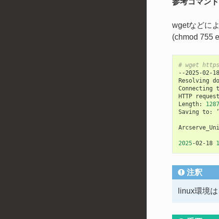
参考コマンド(
wgetなど
(chmod 755 e
# wget http
--2025-02-1
Resolving
d
Connecting
HTTP
reques
Length:
128
Saving
to:
Arcserve_Un
2025
-02-18
注釈
linux