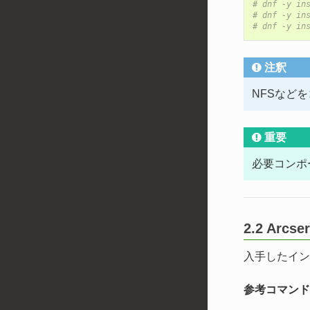
# dnf -y in
# dnf -y in
# dnf -y in
注釈
NFSなど
重要
必要コンポ
2.2 Arc
入手したイン
参考コマンド