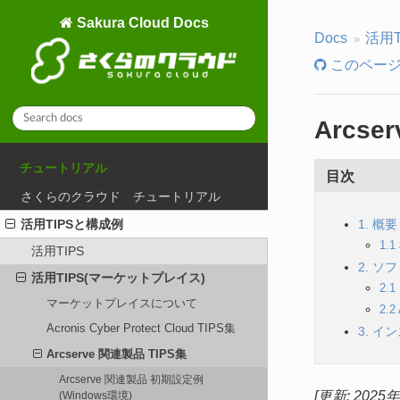
Sakura Cloud Docs
Docs
活用
このページ
Arcs
チュートリアル
目次
さくらのクラウド チュートリアル
活用TIPSと構成例
1. 概要
1.
活用TIPS
2. 
活用TIPS(マーケットプレイス)
2.
マーケットプレイスについて
2.
Acronis Cyber Protect Cloud TIPS集
3. 
Arcserve 関連製品 TIPS集
Arcserve 関連製品 初期設定例
[更新: 2025
(Windows環境)