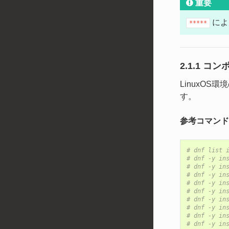
重要
によ
*****
2.1.1 
LinuxO
す。
参考コマンド
# dnf list 
# dnf -y in
# dnf -y in
# dnf -y in
# dnf -y in
# dnf -y in
# dnf -y in
# dnf -y in
# dnf -y in
# dnf -y in