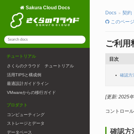
Sakura Cloud Docs
Docs
契約
このページ
ご利用
チュートリアル
目次
さくらのクラウド チュートリアル
活用TIPSと構成例
確認方
最適設計ガイドライン
VMwareからの移行ガイド
[更新: 2025
プロダクト
コントロール
コンピューティング
ストレージとデータ
確認方
データベース