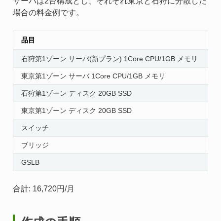
サーバは2台構成とし、それぞれ東京と石狩に分散した
場合の料金例です。
品目
数
石狩第1ゾーン サーバ(新プラン) 1Core CPU/1GB メモリ
2
東京第1ゾーン サーバ 1Core CPU/1GB メモリ
2
石狩第1ゾーン ディスク 20GB SSD
2
東京第1ゾーン ディスク 20GB SSD
2
スイッチ
2
ブリッジ
1
GSLB
1
合計: 16,720円/月