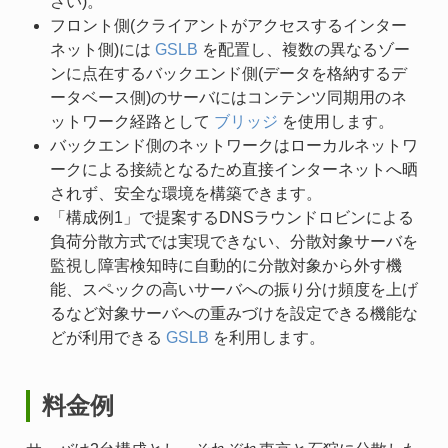
さい)。
フロント側(クライアントがアクセスするインター
ネット側)には
GSLB
を配置し、複数の異なるゾー
ンに点在するバックエンド側(データを格納するデ
ータベース側)のサーバにはコンテンツ同期用のネ
ットワーク経路として
ブリッジ
を使用します。
バックエンド側のネットワークはローカルネットワ
ークによる接続となるため直接インターネットへ晒
されず、安全な環境を構築できます。
「構成例1」で提案するDNSラウンドロビンによる
負荷分散方式では実現できない、分散対象サーバを
監視し障害検知時に自動的に分散対象から外す機
能、スペックの高いサーバへの振り分け頻度を上げ
るなど対象サーバへの重みづけを設定できる機能な
どが利用できる
GSLB
を利用します。
料金例