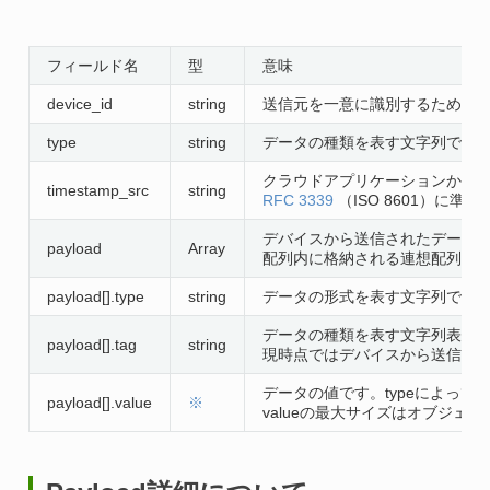
フィールド名
型
意味
device_id
string
送信元を一意に識別するためのI
type
string
データの種類を表す文字列です。下
クラウドアプリケーションからデ
timestamp_src
string
RFC 3339
（ISO 8601）に
デバイスから送信されたデータ
payload
Array
配列内に格納される連想配列を
payload[].type
string
データの形式を表す文字列です
データの種類を表す文字列表現
payload[].tag
string
現時点ではデバイスから送信され
データの値です。typeによって
payload[].value
※
valueの最大サイズはオブジェク