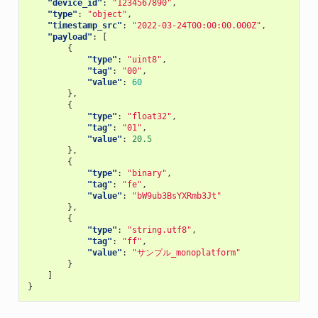
"device_id"
:
"1234567890"
,
"type"
:
"object"
,
"timestamp_src"
:
"2022-03-24T00:00:00.000Z"
,
"payload"
:
[
{
"type"
:
"uint8"
,
"tag"
:
"00"
,
"value"
:
60
},
{
"type"
:
"float32"
,
"tag"
:
"01"
,
"value"
:
20.5
},
{
"type"
:
"binary"
,
"tag"
:
"fe"
,
"value"
:
"bW9ub3BsYXRmb3Jt"
},
{
"type"
:
"string.utf8"
,
"tag"
:
"ff"
,
"value"
:
"サンプル_monoplatform"
}
]
}