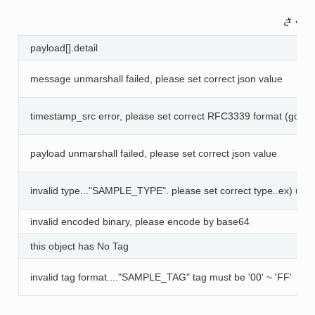
さくら
payload[].detail
message unmarshall failed, please set correct json value
timestamp_src error, please set correct RFC3339 format (got "
payload unmarshall failed, please set correct json value
invalid type..."SAMPLE_TYPE". please set correct type..ex) uint8
invalid encoded binary, please encode by base64
this object has No Tag
invalid tag format...."SAMPLE_TAG" tag must be '00' ~ 'FF'