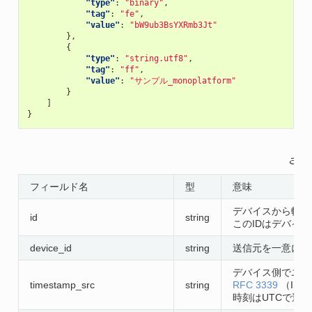
"type"
:
"binary"
,
"tag"
:
"fe"
,
"value"
:
"bW9ub3BsYXRmb3Jt"
},
{
"type"
:
"string.utf8"
,
"tag"
:
"ff"
,
"value"
:
"サンプル_monoplatform"
}
]
}
さく
フィールド名
型
意味
デバイスから転送
id
string
このIDはデバイ
device_id
string
送信元を一意に識
デバイス側でユー
timestamp_src
string
RFC 3339
（ISO
時刻はUTCで送