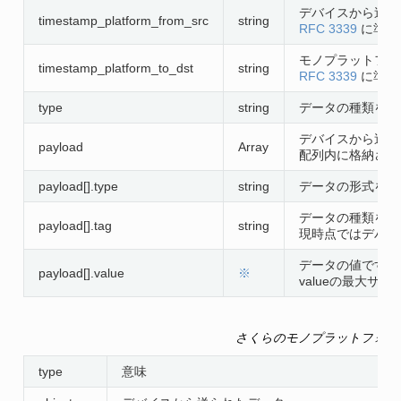
デバイスから送信
timestamp_platform_from_src
string
RFC 3339
に準拠
モノプラットフォ
timestamp_platform_to_dst
string
RFC 3339
に準拠
type
string
データの種類を表
デバイスから送信
payload
Array
配列内に格納され
payload[].type
string
データの形式を表
データの種類を表
payload[].tag
string
現時点ではデバイ
データの値です。
payload[].value
※
valueの最大サ
さくらのモノプラットフォーム
type
意味