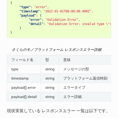
{
"type"
:
"error"
,
"timestamp"
:
"2022-01-01T00:00:00.000Z"
,
"payload"
:
{
"error"
:
"Validation Error"
,
"detail"
:
"Validation Error: invalid type \"stri
}
}
さくらのモノプラットフォーム レスポンスエラー詳細
フィールド名
型
意味
type
string
メッセージの型
timestamp
string
プラットフォーム返信時刻
payload[].error
string
エラータイプ
payload[].detail
string
エラー詳細
現状実装している レスポンスエラー 一覧は以下です。