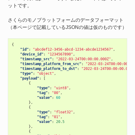
ットです。
さくらのモノプラットフォームのデータフォーマット
（本ページで記載しているJSONの値は仮のものです）
{
"id"
:
"abcdef12-3456-abcd-1234-abcde1234567"
,
"device_id"
:
"1234567890"
,
"timestamp_src"
:
"2022-03-24T00:00:00.000Z"
,
"timestamp_platform_from_src"
:
"2022-03-24T00:00:00.00
"timestamp_platform_to_dst"
:
"2022-03-24T00:00:00.000Z
"type"
:
"object"
,
"payload"
:
[
{
"type"
:
"uint8"
,
"tag"
:
"00"
,
"value"
:
60
},
{
"type"
:
"float32"
,
"tag"
:
"01"
,
"value"
:
20.5
},
{