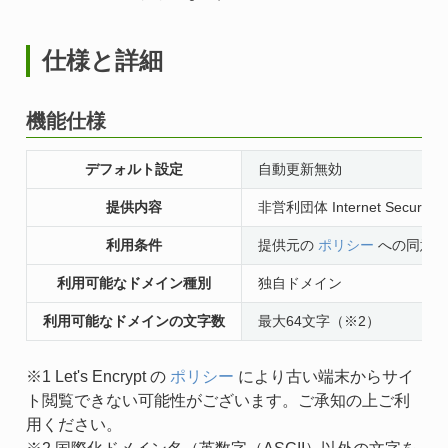
仕様と詳細
機能仕様
デフォルト設定
自動更新無効
提供内容
非営利団体 Internet Security 
利用条件
提供元の
ポリシー
への同意（
利用可能なドメイン種別
独自ドメイン
利用可能なドメインの文字数
最大64文字（※2）
※1 Let's Encrypt の
ポリシー
により古い端末からサイ
ト閲覧できない可能性がございます。ご承知の上ご利
用ください。