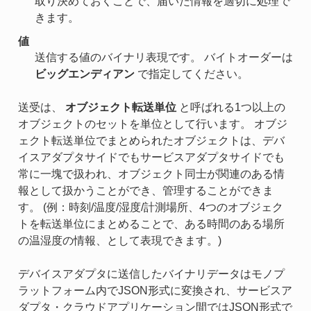
取り決めておくことで、届いた情報を適切に処理で
きます。
値
送信する値のバイナリ表現です。 バイトオーダーは
ビッグエンディアン
で指定してください。
送受は、
オブジェクト転送単位
と呼ばれる1つ以上の
オブジェクトのセットを単位として行います。 オブジ
ェクト転送単位でまとめられたオブジェクトは、デバ
イスアダプタサイドでもサービスアダプタサイドでも
常に一塊で扱われ、オブジェクト同士が関連のある情
報として扱かうことができ、管理することができま
す。 (例：時刻/温度/湿度/計測場所、4つのオブジェク
トを転送単位にまとめることで、ある時間のある場所
の温湿度の情報、として表現できます。)
デバイスアダプタに送信したバイナリデータはモノプ
ラットフォーム内でJSON形式に変換され、サービスア
ダプタ・クラウドアプリケーション間ではJSON形式で