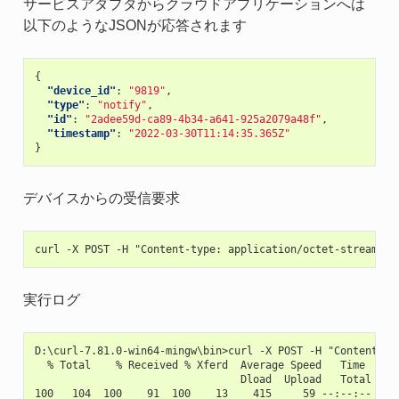
サービスアダプタからクラウドアプリケーションへは
以下のようなJSONが応答されます
{
"device_id"
:
"9819"
,
"type"
:
"notify"
,
"id"
:
"2adee59d-ca89-4b34-a641-925a2079a48f"
,
"timestamp"
:
"2022-03-30T11:14:35.365Z"
}
デバイスからの受信要求
実行ログ
D:\curl-7.81.0-win64-mingw\bin>curl -X POST -H "Content-ty
  % Total    % Received % Xferd  Average Speed   Time    Ti
                                 Dload  Upload   Total   Sp
100   104  100    91  100    13    415     59 --:--:-- --:-