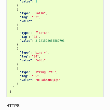
"value"
:
1
},
{
"type"
:
"int16"
,
"tag"
:
"02"
,
"value"
:
-1
},
{
"type"
:
"float64"
,
"tag"
:
"03"
,
"value"
:
3.141592653589793
},
{
"type"
:
"binary"
,
"tag"
:
"04"
,
"value"
:
"ABEi"
},
{
"type"
:
"string.utf8"
,
"tag"
:
"05"
,
"value"
:
"012abcABC漢字"
}
]
}
HTTPS