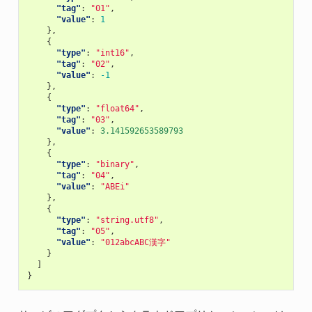
"tag"
:
"01"
,
"value"
:
1
},
{
"type"
:
"int16"
,
"tag"
:
"02"
,
"value"
:
-1
},
{
"type"
:
"float64"
,
"tag"
:
"03"
,
"value"
:
3.141592653589793
},
{
"type"
:
"binary"
,
"tag"
:
"04"
,
"value"
:
"ABEi"
},
{
"type"
:
"string.utf8"
,
"tag"
:
"05"
,
"value"
:
"012abcABC漢字"
}
]
}