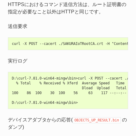
HTTPSにおけるコマンド送信方法は、ルート証明書の
指定が必要なこと以外はHTTPと同じです。
送信要求
実行ログ
D:\curl-7.81.0-win64-mingw\bin>curl -X POST --cacert ./SAK
  % Total    % Received % Xferd  Average Speed   Time    Ti
                                 Dload  Upload   Total   Sp
100    86  100    30  100    56     63    117 --:--:-- --:-
デバイスアダプタからの応答(
の
OBJECTS_UP_RESULT.bin
ダンプ)