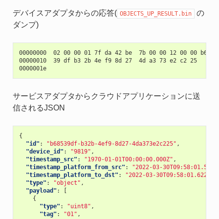
デバイスアダプタからの応答(
の
OBJECTS_UP_RESULT.bin
ダンプ)
00000000  02 00 00 01 7f da 42 be  7b 00 00 12 00 00 b6 85 
00000010  39 df b3 2b 4e f9 8d 27  4d a3 73 e2 c2 25       
サービスアダプタからクラウドアプリケーションに送
信されるJSON
{
"id"
:
"b68539df-b32b-4ef9-8d27-4da373e2c225"
,
"device_id"
:
"9819"
,
"timestamp_src"
:
"1970-01-01T00:00:00.000Z"
,
"timestamp_platform_from_src"
:
"2022-03-30T09:58:01.594Z
"timestamp_platform_to_dst"
:
"2022-03-30T09:58:01.622Z"
,
"type"
:
"object"
,
"payload"
:
[
{
"type"
:
"uint8"
,
"tag"
:
"01"
,