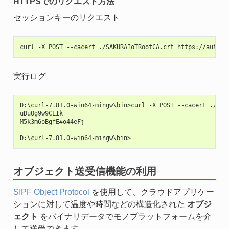
HTTPSでのリクエスト方法
セッションキーのリクエスト
実行ログ
D:\curl-7.81.0-win64-mingw\bin>curl -X POST --cacert ./SAK
uDuOg9w9CLIk

M5k3m6oBgfE#o44eFj

オブジェクト送受信機能の利用
SIPF Object Protocol
を使用して、クラウドアプリケー
ションに対して温度や時間などの構造化された
オブジ
ェクト
をバイナリデータでモノプラットフォームを介
して送受できます。