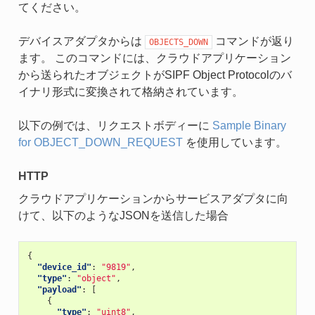
てください。
デバイスアダプタからは
コマンドが返り
OBJECTS_DOWN
ます。 このコマンドには、クラウドアプリケーション
から送られたオブジェクトがSIPF Object Protocolのバ
イナリ形式に変換されて格納されています。
以下の例では、リクエストボディーに
Sample Binary
for OBJECT_DOWN_REQUEST
を使用しています。
HTTP
クラウドアプリケーションからサービスアダプタに向
けて、以下のようなJSONを送信した場合
{
"device_id"
:
"9819"
,
"type"
:
"object"
,
"payload"
:
[
{
"type"
:
"uint8"
,