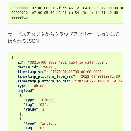
00000000  02 00 00 01 7f da 46 12  84 00 00 12 00 00 08 21 
00000010  e7 90 85 60 48 21 ba 54  1e fd 14 1f a9 d8       
サービスアダプタからクラウドアプリケーションに送
信されるJSON
{
"id"
:
"0821e790-8560-4821-ba54-1efd141fa9d8"
,
"device_id"
:
"9819"
,
"timestamp_src"
:
"1970-01-01T00:00:00.000Z"
,
"timestamp_platform_from_src"
:
"2022-03-30T10:01:39.715Z
"timestamp_platform_to_dst"
:
"2022-03-30T10:01:39.752Z"
,
"type"
:
"object"
,
"payload"
:
[
{
"type"
:
"uint8"
,
"tag"
:
"01"
,
"value"
:
1
},
{
"type"
:
"int16"
,
"tag"
:
"02"
,