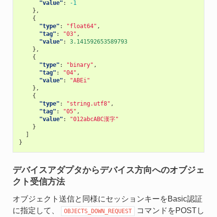
"value"
:
-1
},
{
"type"
:
"float64"
,
"tag"
:
"03"
,
"value"
:
3.141592653589793
},
{
"type"
:
"binary"
,
"tag"
:
"04"
,
"value"
:
"ABEi"
},
{
"type"
:
"string.utf8"
,
"tag"
:
"05"
,
"value"
:
"012abcABC漢字"
}
]
}
デバイスアダプタからデバイス方向へのオブジェ
クト受信方法
オブジェクト送信と同様にセッションキーをBasic認証
に指定して、
コマンドをPOSTし
OBJECTS_DOWN_REQUEST