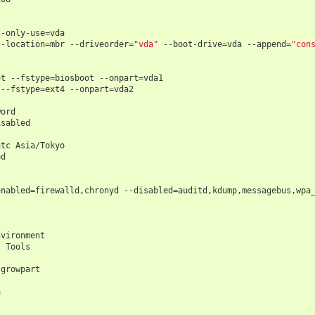
--
only
-
use
=
vda
--
location
=
mbr
--
driveorder
=
"vda"
--
boot
-
drive
=
vda
--
append
=
"con
ot
--
fstype
=
biosboot
--
onpart
=
vda1
--
fstype
=
ext4
--
onpart
=
vda2
word
isabled
utc
Asia
/
Tokyo
ed
enabled
=
firewalld
,
chronyd
--
disabled
=
auditd
,
kdump
,
messagebus
,
wpa
nvironment
t
Tools
-
growpart
a