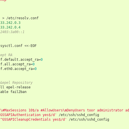
"
'
>
/
etc
/
resolv
.
conf
133.242.0.3
133.242.0.4
 2403:3a00::1
/
sysctl
.
conf
<<-
EOF
cept RA
nf
.
default
.
accept_ra
=
0
nf
.
all
.
accept_ra
=
0
nf
.
eth0
.
accept_ra
=
0
o&epel Repository
all
epel
-
release
nable
fail2ban
/\#MaxSessions 10$/a #AllowUsers
\n
DenyUsers toor administrator a
/GSSAPIAuthentication yes$/d'
/
etc
/
ssh
/
sshd_config
/^GSSAPICleanupCredentials yes$/d'
/
etc
/
ssh
/
sshd_config