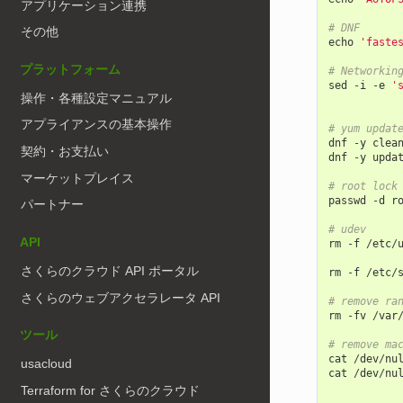
アプリケーション連携
# DNF
その他
echo
'faste
プラットフォーム
# Networkin
sed
-
i
-
e
'
操作・各種設定マニュアル
アプライアンスの基本操作
# yum updat
dnf
-
y
clea
契約・お支払い
dnf
-
y
upda
マーケットプレイス
# root lock
passwd
-
d
r
パートナー
# udev
API
rm
-
f
/
etc
/
さくらのクラウド API ポータル
rm
-
f
/
etc
/
さくらのウェブアクセラレータ API
# remove ra
rm
-
fv
/
var
ツール
# remove ma
cat
/
dev
/
nu
usacloud
cat
/
dev
/
nu
Terraform for さくらのクラウド