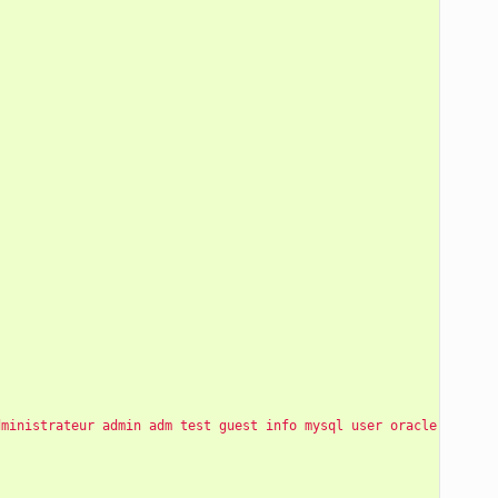
dministrateur admin adm test guest info mysql user oracle"
/
etc
/