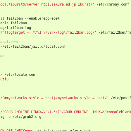
pool.*iburst$/server ntp1.sakura.ad.jp iburst/'
/
etc
/
chrony
.
conf
all
fail2ban
--
enablerepo
=
epel
nable
fail2ban
log
/
fail2ban
.
log
s/^(logtarget =).*/
\1
 \/var\/log\/fail2ban.log/'
/
etc
/
fail2ban
/
f
local.conf
>/
etc
/
fail2ban
/
jail
.
d
/
local
.
conf
rue
>
/
etc
/
locale
.
conf
.utf8"
s/^#mynetworks_style = host$/mynetworks_style = host/'
/
etc
/
post
s/^GRUB_CMDLINE_LINUX=
\"
\(.*\)"/GRUB_CMDLINE_LINUX=
\"
consoleblan
fig
-
o
/
etc
/
grub2
.
cfg
SCK_DEF_CHECK=yes'
>>
/
etc
/
sysconfig
/
autofsck