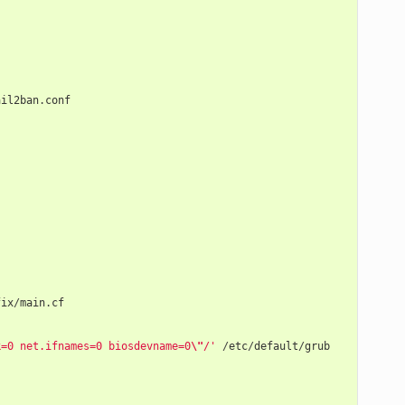
ail2ban
.
conf
fix
/
main
.
cf
k=0 net.ifnames=0 biosdevname=0
\"
/'
/
etc
/
default
/
grub