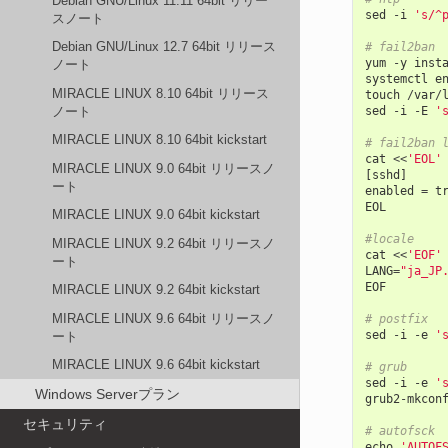
Debian GNU/Linux 11.11 64bit リリー
sed
-
i
's/^
スノート
Debian GNU/Linux 12.7 64bit リリース
# fail2ban
yum
-
y
inst
ノート
systemctl
e
MIRACLE LINUX 8.10 64bit リリース
touch
/
var
/
sed
-
i
-
E
'
ノート
MIRACLE LINUX 8.10 64bit kickstart
# fail2ban 
cat
<<
'EOL'
MIRACLE LINUX 9.0 64bit リリースノ
[
sshd
]
ート
enabled
=
t
EOL
MIRACLE LINUX 9.0 64bit kickstart
#locale
MIRACLE LINUX 9.2 64bit リリースノ
cat
<<
'EOF'
ート
LANG
=
"ja_JP
EOF
MIRACLE LINUX 9.2 64bit kickstart
MIRACLE LINUX 9.6 64bit リリースノ
# postfix
sed
-
i
-
e
'
ート
MIRACLE LINUX 9.6 64bit kickstart
# grub
sed
-
i
-
e
'
Windows Serverプラン
grub2
-
mkcon
セキュリティ
# autofsck
echo
'AUTOF