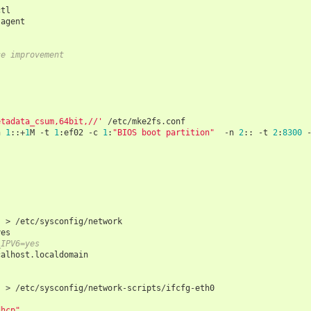
ctl
-
agent
ce improvement
etadata_csum,64bit,//'
/
etc
/
mke2fs
.
conf
n
1
::
+
1
M
-
t
1
:
ef02
-
c
1
:
"BIOS boot partition"
-
n
2
::
-
t
2
:
8300
'
>
/
etc
/
sysconfig
/
network
yes
_IPV6=yes
calhost
.
localdomain
'
>
/
etc
/
sysconfig
/
network
-
scripts
/
ifcfg
-
eth0
dhcp"