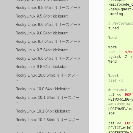
-
microcode_
Rocky Linux 9.5 64bit リリースノート
-
qemu
-
guest
-
mcelog
RockyLinux 9.5 64bit kickstart
# Performan
Rocky Linux 9.6 64bit リリースノート
tuned
RockyLinux 9.6 64bit kickstart
%
end
Rocky Linux 9.7 64bit リリースノート
%
pre
RockyLinux 9.7 64bit kickstart
sed
-
i
's/m
sgdisk
-
Z
-
Rocky Linux 9.8 64bit リリースノート
%
end
RockyLinux 9.8 64bit kickstart
Rocky Linux 10.0 64bit リリースノー
%
post
#set -x
ト
RockyLinux 10.0 64bit kickstart
# network
cat
<<
'EOF
Rocky Linux 10.1 64bit リリースノー
NETWORKING
=
ト
#NETWORKING
HOSTNAME
=
lo
RockyLinux 10.1 64bit kickstart
EOF
Rocky Linux 10.2 64bit リリースノー
cat
<<
'EOF
ト
DEVICE
=
eth0
BOOTPROTO
=
"