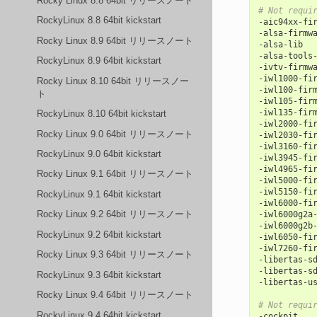
Rocky Linux 8.8 64bit リリースノート
# Not requi
RockyLinux 8.8 64bit kickstart
-
aic94xx
-
fi
-
alsa
-
firmw
Rocky Linux 8.9 64bit リリースノート
-
alsa
-
lib
-
alsa
-
tools
RockyLinux 8.9 64bit kickstart
-
ivtv
-
firmw
-
iwl1000
-
fi
Rocky Linux 8.10 64bit リリースノー
-
iwl100
-
fir
ト
-
iwl105
-
fir
-
iwl135
-
fir
RockyLinux 8.10 64bit kickstart
-
iwl2000
-
fi
Rocky Linux 9.0 64bit リリースノート
-
iwl2030
-
fi
-
iwl3160
-
fi
RockyLinux 9.0 64bit kickstart
-
iwl3945
-
fi
-
iwl4965
-
fi
Rocky Linux 9.1 64bit リリースノート
-
iwl5000
-
fi
-
iwl5150
-
fi
RockyLinux 9.1 64bit kickstart
-
iwl6000
-
fi
Rocky Linux 9.2 64bit リリースノート
-
iwl6000g2a
-
iwl6000g2b
RockyLinux 9.2 64bit kickstart
-
iwl6050
-
fi
-
iwl7260
-
fi
Rocky Linux 9.3 64bit リリースノート
-
libertas
-
s
-
libertas
-
s
RockyLinux 9.3 64bit kickstart
-
libertas
-
u
Rocky Linux 9.4 64bit リリースノート
# Not requi
RockyLinux 9.4 64bit kickstart
-
cockpit