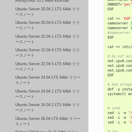
RockyLinux 10.2 64bit kickstart
ONBOOT
=
"yes
Ubuntu Server 20.04.1 LTS 64bit リリ
EOF
ースノート
cat
<<
'EOF
Ubuntu Server 20.04.6 LTS 64bit リリ
nameserver
ースノート
nameserver
#nameserver
Ubuntu Server 22.04.1 LTS 64bit リリ
EOF
ースノート
cat
>>
/
etc
Ubuntu Server 22.04.4 LTS 64bit リリ
ースノート
# Do not ac
net
.
ipv6
.
co
Ubuntu Server 22.04.5 LTS 64bit リリ
net
.
ipv6
.
co
ースノート
net
.
ipv6
.
co
EOF
Ubuntu Server 24.04 LTS 64bit リリー
スノート
# Add elrep
dnf
-
y
inst
Ubuntu Server 24.04.1 LTS 64bit リリ
systemctl
e
ースノート
Ubuntu Server 24.04.2 LTS 64bit リリ
# sshd
ースノート
sed
-
i
-
e
"
sed
-
i
-
e
'
Ubuntu Server 26.04 LTS 64bit リリー
sed
-
i
-
e
'
スノート
# ntp