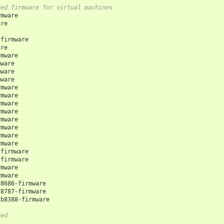
red firmware for virtual machines
rmware
are
-
firmware
are
rmware
mware
mware
mware
rmware
rmware
rmware
rmware
rmware
rmware
rmware
rmware
-
firmware
-
firmware
rmware
rmware
d8686
-
firmware
d8787
-
firmware
sb8388
-
firmware
red