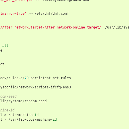
stmirror=true'
>>
/
etc
/
dnf
/
dnf
.
conf
g
s/After=network.target/After=network-online.target/'
/
usr
/
lib
/
sy
e
n
all
te
oot
udev
/
rules
.
d
/
70
-
persistent
-
net
.
rules
sysconfig
/
network
-
scripts
/
ifcfg
-
ens3
ndom-seed
/
lib
/
systemd
/
random
-
seed
chine-id
ll
>
/
etc
/
machine
-
id
ll
>
/
var
/
lib
/
dbus
/
machine
-
id