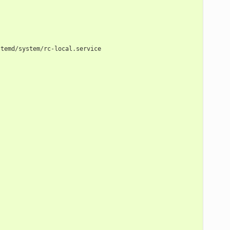
stemd
/
system
/
rc
-
local
.
service