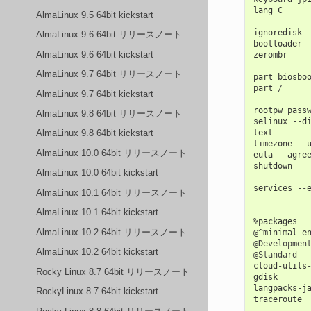
lang
C
AlmaLinux 9.5 64bit kickstart
ignoredisk
AlmaLinux 9.6 64bit リリースノート
bootloader
AlmaLinux 9.6 64bit kickstart
zerombr
AlmaLinux 9.7 64bit リリースノート
part
biosbo
part
/
AlmaLinux 9.7 64bit kickstart
rootpw
pass
AlmaLinux 9.8 64bit リリースノート
selinux
--
d
text
AlmaLinux 9.8 64bit kickstart
timezone
--
AlmaLinux 10.0 64bit リリースノート
eula
--
agre
shutdown
AlmaLinux 10.0 64bit kickstart
services
--
AlmaLinux 10.1 64bit リリースノート
AlmaLinux 10.1 64bit kickstart
%
packages
AlmaLinux 10.2 64bit リリースノート
@^
minimal
-
e
@Developmen
AlmaLinux 10.2 64bit kickstart
@Standard
cloud
-
utils
Rocky Linux 8.7 64bit リリースノート
gdisk
langpacks
-
j
RockyLinux 8.7 64bit kickstart
traceroute