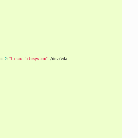
-
c
2
:
"Linux filesystem"
/
dev
/
vda