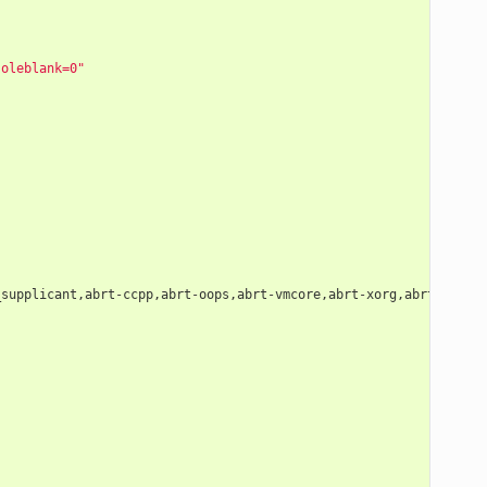
soleblank=0"
_supplicant
,
abrt
-
ccpp
,
abrt
-
oops
,
abrt
-
vmcore
,
abrt
-
xorg
,
abrtd
,
avah