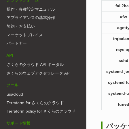
プラットフォーム
fail2b
操作・各種設定マニュアル
ufw
アプライアンスの基本操作
契約・お支払い
agett
マーケットプレイス
irqbala
パートナー
rsyslo
API
sshd
さくらのクラウド API ポータル
systemd-jo
さくらのウェブアクセラレータ API
systemd-l
ツール
systemd-
usacloud
Terraform for さくらのクラウド
tune
Terraform policy for さくらのクラウド
サポート情報
パッケ