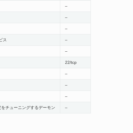
–
–
–
ビス
–
–
22/tcp
–
–
–
定をチューニングするデーモン
–