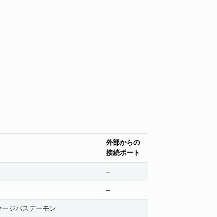
外部からの
接続ポート
–
–
セージバスデーモン
–