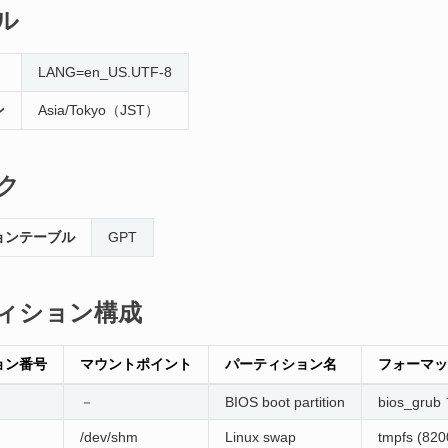
ル
LANG=en_US.UTF-8
ン
Asia/Tokyo（JST）
ク
ョンテーブル
GPT
ィション構成
ョン番号
マウントポイント
パーティション名
フォーマッ
－
BIOS boot partition
bios_gru
/dev/shm
Linux swap
tmpfs (820