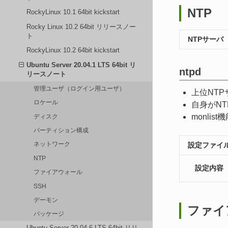
NTP
RockyLinux 10.1 64bit kickstart
Rocky Linux 10.2 64bit リリースノー
ト
NTPサーバ
RockyLinux 10.2 64bit kickstart
Ubuntu Server 20.04.1 LTS 64bit リ
ntpd
リースノート
管理ユーザ（ログイン用ユーザ）
上位NTP
ロケール
自身がN
monlis
ディスク
パーティション構成
ネットワーク
設定ファイ
NTP
設定内容
ファイアウォール
SSH
デーモン
ファイ
パッケージ
Ubuntu Server 20.04.6 LTS 64bit リリ