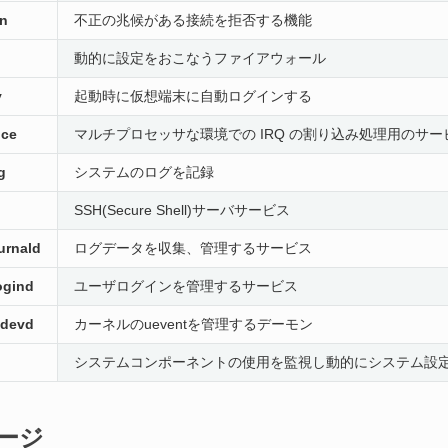
an
不正の兆候がある接続を拒否する機能
動的に設定をおこなうファイアウォール
y
起動時に仮想端末に自動ログインする
nce
マルチプロセッサな環境での IRQ の割り込み処理用のサー
g
システムのログを記録
SSH(Secure Shell)サーバサービス
urnald
ログデータを収集、管理するサービス
ogind
ユーザログインを管理するサービス
udevd
カーネルのueventを管理するデーモン
d
システムコンポーネントの使用を監視し動的にシステム設
ージ