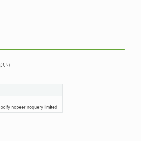
う
ない）
omodify nopeer noquery limited