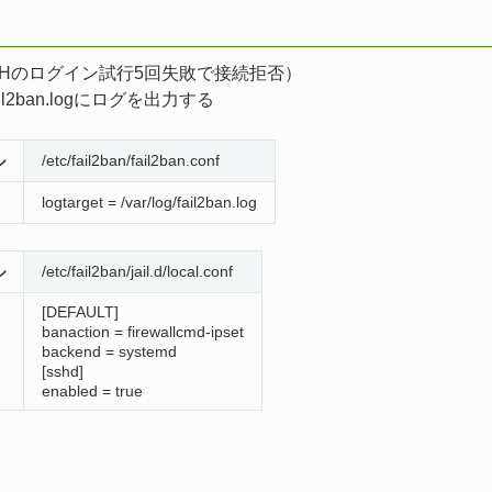
SHのログイン試行5回失敗で接続拒否）
g/fail2ban.logにログを出力する
ル
/etc/fail2ban/fail2ban.conf
logtarget = /var/log/fail2ban.log
ル
/etc/fail2ban/jail.d/local.conf
[DEFAULT]
banaction = firewallcmd-ipset
backend = systemd
[sshd]
enabled = true