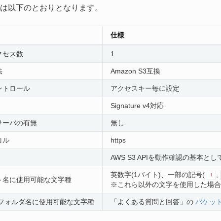
は以下のとおりとなります。
仕様
クセス数
1
法
Amazon S3互換
ントロール
アクセスキー毎に設定
Signature v4対応
サーバの有無
無し
コル
https
AWS S3 APIを動作確認の基本とし
英数字(1バイト)、一部の記号(
,
!
ト名に使用可能な文字種
※これら以外の文字を使用した場合
/フォルダ名に使用可能な文字種
「よくある質問と回答」の
バケッ