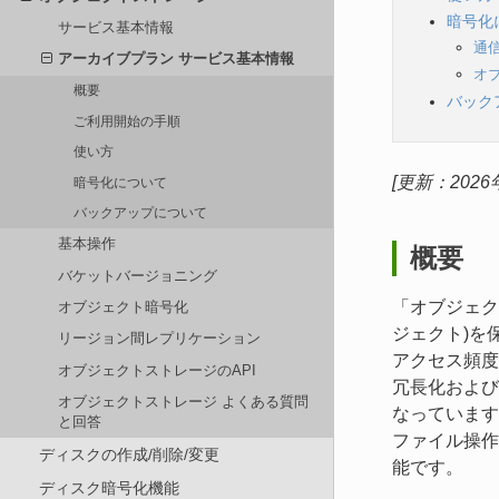
暗号化
サービス基本情報
通
アーカイブプラン サービス基本情報
オ
概要
バック
ご利用開始の手順
使い方
[更新：2026
暗号化について
バックアップについて
基本操作
概要
バケットバージョニング
「オブジェク
オブジェクト暗号化
ジェクト)を
リージョン間レプリケーション
アクセス頻度
オブジェクトストレージのAPI
冗長化および
オブジェクトストレージ よくある質問
なっています
と回答
ファイル操作
ディスクの作成/削除/変更
能です。
ディスク暗号化機能