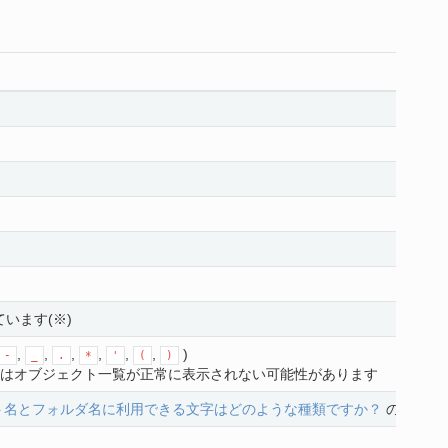
ています(※)
,
,
,
,
,
,
)
-
_
.
*
'
(
)
はオブジェクト一覧が正常に表示されない可能性があります
ト名とフォルダ名に利用できる文字はどのような種類ですか？
の項目を