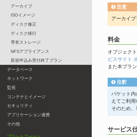
アーカイブ
注意
ISOイメージ
アーカイブ
ディスク修正
ディスク移行
料金
専有ストレージ
NFSアプライアンス
オブジェク
ビスサイト 
新規申込み受付終了プラン
また本プラ
データベース
ネットワーク
注釈
監視
バケット内
コンテナとイメージ
えてご利用
セキュリティ
そのため、
アプリケーション連携
その他
サービス
プラットフォーム