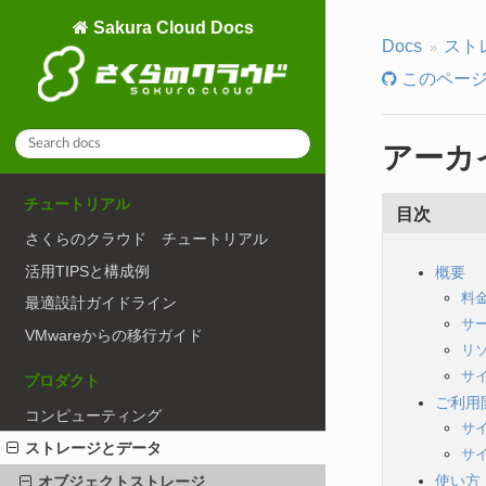
Sakura Cloud Docs
Docs
スト
このページ
アーカ
チュートリアル
目次
さくらのクラウド チュートリアル
活用TIPSと構成例
概要
料
最適設計ガイドライン
サ
VMwareからの移行ガイド
リ
サ
プロダクト
ご利用
コンピューティング
サ
ストレージとデータ
サ
使い方
オブジェクトストレージ