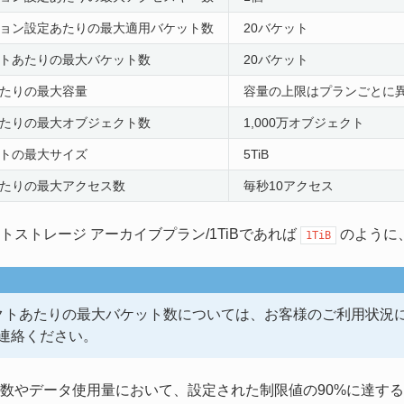
ション設定あたりの最大適用バケット数
20バケット
クトあたりの最大バケット数
20バケット
あたりの最大容量
容量の上限はプランごとに異
あたりの最大オブジェクト数
1,000万オブジェクト
クトの最大サイズ
5TiB
あたりの最大アクセス数
毎秒10アクセス
トストレージ アーカイブプラン/1TiBであれば
のように
1TiB
クトあたりの最大バケット数については、お客様のご利用状況
連絡ください。
数やデータ使用量において、設定された制限値の90%に達す