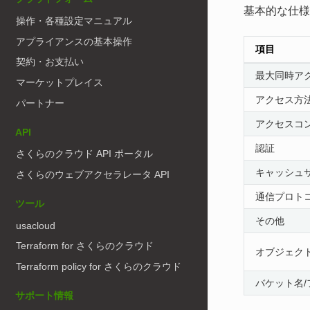
基本的な仕様
操作・各種設定マニュアル
アプライアンスの基本操作
項目
契約・お支払い
最大同時ア
マーケットプレイス
アクセス方
パートナー
アクセスコ
API
認証
さくらのクラウド API ポータル
キャッシュ
さくらのウェブアクセラレータ API
通信プロト
ツール
その他
usacloud
Terraform for さくらのクラウド
オブジェク
Terraform policy for さくらのクラウド
バケット名
サポート情報